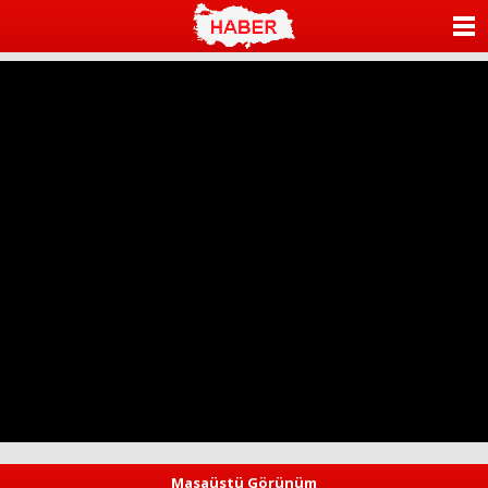
ANASAYFA
KATEGORİLER
YAZARLAR
ANKETLER
FOTO GALERİ
VİDEO GALERİ
KÜNYE
İLETİŞİM
Masaüstü Görünüm