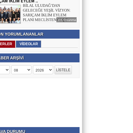
ÇAM İKLİM EYLEM ..
BİLAL ULUDAĞ’DAN
GELECEĞE YEŞİL VİZYON:
SARIÇAM İKLİM EYLEM
PLANI MECLİSTEN GEÇT..
105 Okunma
N YORUMLANANLAR
ERLER
VİDEOLAR
BER ARŞİVİ
VA DURUMU