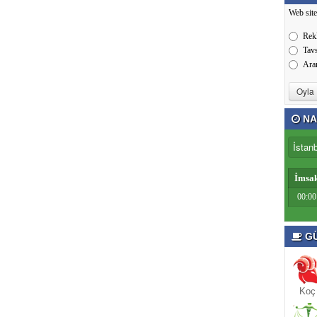
Web site
Rek
Tav
Ara
NA
İmsa
00:00
GÜ
Koç