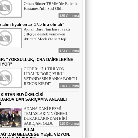
SEVGİLİ GEÇMİŞİM
Orhan Sümer TBMM’de Balcalı
Hastanesi’nin Sesi Old..
135 Okunma
r alım fiyatı en az 17.5 lira olmalı”
Ayhan Barut’tan hasat vakti
çiftçiye destek vermeyen
iktidara Meclis’te sert tep..
123 Okunma
R: “YOKSULLUK, İCRA DAİRELERİNE
IYOR”
GÜRER: “7,1 TRİLYON
LİRALIK BORÇ YÜKÜ:
VATANDAŞIN BANKA BORCU
REKOR KIRDI”..
110 Okunma
KİSTAN BÜYÜKELÇİSİ
DAROV’DAN SARIÇAM’A ANLAMLI
..
ADANA’DAKİ RESMÎ
TEMASLARININ ÖNEMLİ
DURAKLARINDAN BİRİ
SARIÇAM OLDU
110 Okunma
BİLAL
AĞ’DAN GELECEĞE YEŞİL VİZYON: