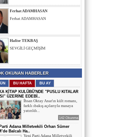
Halise TEKBAŞ
SEVGİLİ GEÇMİŞİM
Dr. ALPER AKÇAM
KATILIM SAĞLADIK! TÜRKÇE’Yİ BİR
KERE DAHA HAKLADIK!
Celil KOCATAŞ
K OKUNAN HABERLER
Toplum Nereye Gidiyor? Sessiz Bir
ÜN
BU HAFTA
BU AY
Çöküşün İçinde miyiz?
KA KİTAP KULÜBÜ'NDE "PUSLU KITALAR
SI" ÜZERİNE EDEBİ..
İhsan Oktay Anar'ın kült romanı,
Ferhat ADAMHASAN
farklı ıbakış açılarıyla masaya
Ferhat ADAMHASAN
yatırıldı...
142 Okunma
Parti Adana Milletvekili Orhan Sümer
de Balcalı Ha..
Halise TEKBAŞ
Yeni Parti Adana Milletvekili