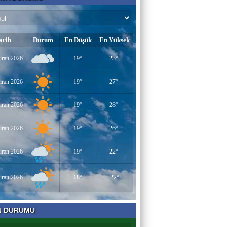
arih
Durum
En Düşük
En Yüksek
iran 2026
19°
23°
iran 2026
19°
27°
iran 2026
19°
28°
iran 2026
19°
26°
iran 2026
19°
22°
iran 2026
18°
22°
N DURUMU