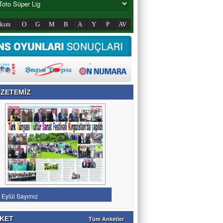
akım
O
G
M
B
A
Y
P
AV
ZETEMİZ
KET
Tüm Anketler