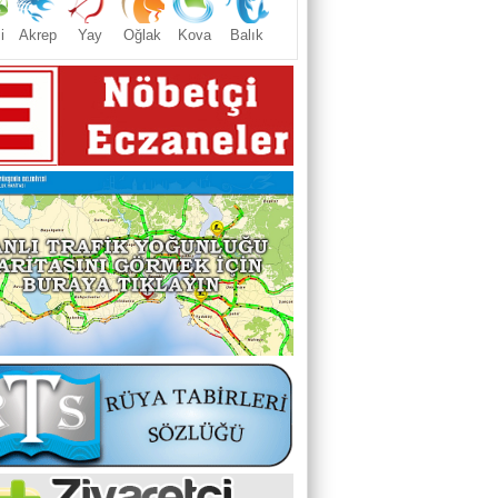
i
Akrep
Yay
Oğlak
Kova
Balık