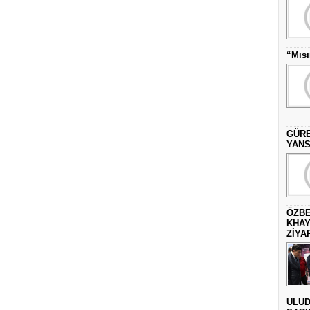
“Mısı
GÜRE
YANS
ÖZBE
KHAY
ZİYAR
ULUD