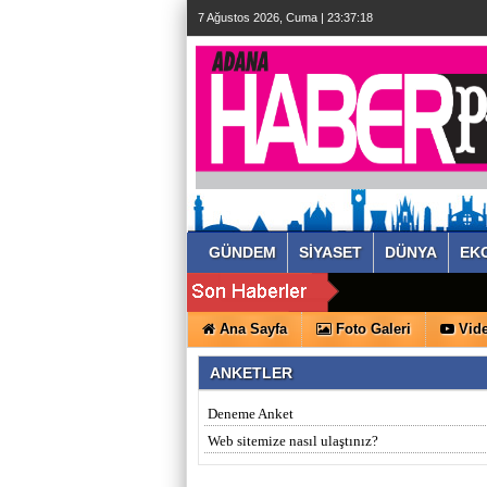
7 Ağustos 2026, Cuma | 23:37:19
GÜNDEM
SİYASET
DÜNYA
EK
Ana Sayfa
Foto Galeri
Vide
ANKETLER
Deneme Anket
Web sitemize nasıl ulaştınız?