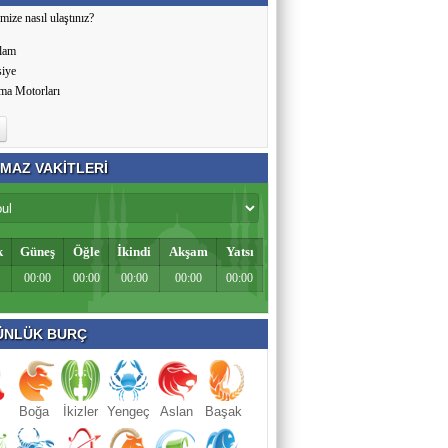
mize nasıl ulaştınız?
lam
siye
ma Motorları
MAZ VAKİTLERİ
k
Güneş
Öğle
İkindi
Akşam
Yatsı
00:00
00:00
00:00
00:00
00:00
NLÜK BURÇ
Boğa
İkizler
Yengeç
Aslan
Başak