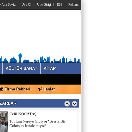
Ana Sayfa
Üye Ol
Üye Girişi
RSS
Reklam
KÜLTÜR SANAT
KİTAP
Celil KOCATAŞ
Firma Rehberi
İlanlar
Toplum Nereye Gidiyor? Sessiz Bir
Çöküşün İçinde miyiz?
ZARLAR
Ferhat ADAMHASAN
Ferhat ADAMHASAN