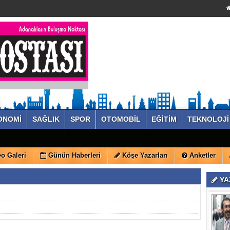
ONOMİ
SAĞLIK
SPOR
OTOMOBİL
EĞİTİM
TEKNOLOJİ
o Galeri
Günün Haberleri
Köşe Yazarları
Anketler
YA