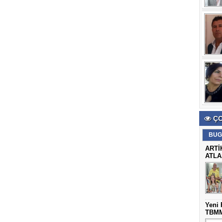
ÇO
BUG
ARTİ
ATLA
Yeni 
TBMM’