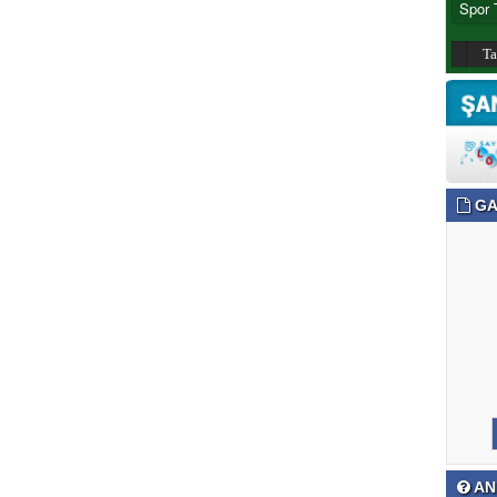
T
GA
AN