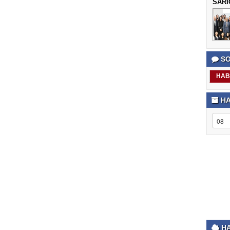
SARI
SO
HAB
HA
HA