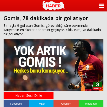
ANASAYFA
Gomis, 78 dakikada bir gol atıyor
KATEGORİLER
8 maçta 9 gol atan Gomis, görev aldığı süre bakımından
kariyerinin en skorer dönemini geçiriyor. Yıldız isim, 78 dakikada
YAZARLAR
bir gol atıyor.
ANKETLER
FOTO GALERİ
VİDEO GALERİ
KÜNYE
İLETİŞİM
Haberi Sesli Dinle
Facebook
Twitter
Google+
Whatsapp