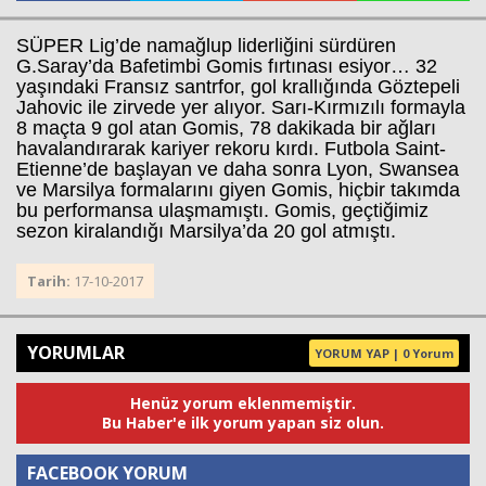
SÜPER Lig’de namağlup liderliğini sürdüren
G.Saray’da Bafetimbi Gomis fırtınası esiyor… 32
Haberin Doğru Adresi.
yaşındaki Fransız santrfor, gol krallığında Göztepeli
Jahovic ile zirvede yer alıyor. Sarı-Kırmızılı formayla
8 maçta 9 gol atan Gomis, 78 dakikada bir ağları
havalandırarak kariyer rekoru kırdı. Futbola Saint-
Etienne’de başlayan ve daha sonra Lyon, Swansea
ve Marsilya formalarını giyen Gomis, hiçbir takımda
bu performansa ulaşmamıştı. Gomis, geçtiğimiz
sezon kiralandığı Marsilya’da 20 gol atmıştı.
Tarih:
17-10-2017
YORUMLAR
YORUM YAP | 0 Yorum
Henüz yorum eklenmemiştir.
Bu Haber'e ilk yorum yapan siz olun.
FACEBOOK YORUM