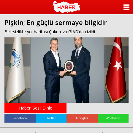
ANASAYFA
Pişkin; En güçlü sermaye bilgidir
KATEGORİLER
Belirsizlikte yol haritası Çukurova GİAD’da çizildi
YAZARLAR
ANKETLER
FOTO GALERİ
VİDEO GALERİ
KÜNYE
Haberi Sesli Dinle
İLETİŞİM
Facebook
Twitter
Google+
Whatsapp