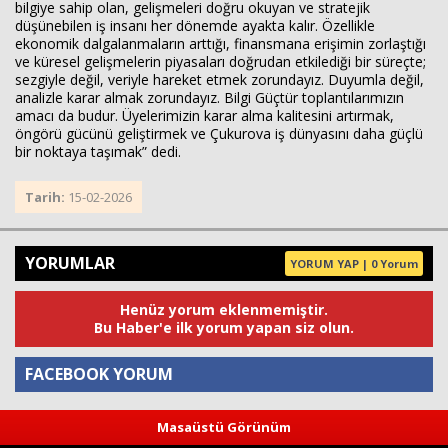
bilgiye sahip olan, gelişmeleri doğru okuyan ve stratejik
düşünebilen iş insanı her dönemde ayakta kalır. Özellikle
ekonomik dalgalanmaların arttığı, finansmana erişimin zorlaştığı
ve küresel gelişmelerin piyasaları doğrudan etkilediği bir süreçte;
sezgiyle değil, veriyle hareket etmek zorundayız. Duyumla değil,
analizle karar almak zorundayız. Bilgi Güçtür toplantılarımızın
amacı da budur. Üyelerimizin karar alma kalitesini artırmak,
öngörü gücünü geliştirmek ve Çukurova iş dünyasını daha güçlü
bir noktaya taşımak” dedi.
Tarih:
15-02-2026
YORUMLAR
YORUM YAP | 0 Yorum
Henüz yorum eklenmemiştir.
Bu Haber'e ilk yorum yapan siz olun.
FACEBOOK YORUM
Masaüstü Görünüm
Yorum