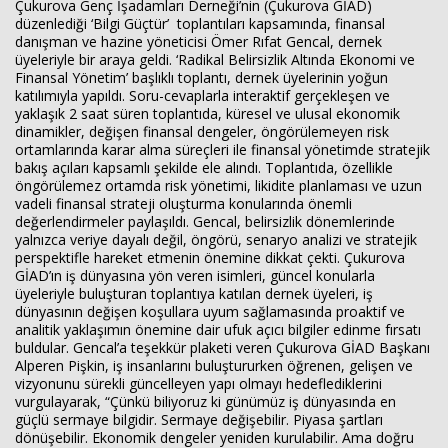
Çukurova Genç İşadamları Derneği’nin (Çukurova GİAD)
düzenlediği ‘Bilgi Güçtür’ toplantıları kapsamında, finansal
danışman ve hazine yöneticisi Ömer Rıfat Gencal, dernek
üyeleriyle bir araya geldi. ‘Radikal Belirsizlik Altında Ekonomi ve
Haberin Doğru Adresi.
Finansal Yönetim’ başlıklı toplantı, dernek üyelerinin yoğun
katılımıyla yapıldı. Soru-cevaplarla interaktif gerçekleşen ve
yaklaşık 2 saat süren toplantıda, küresel ve ulusal ekonomik
dinamikler, değişen finansal dengeler, öngörülemeyen risk
ortamlarında karar alma süreçleri ile finansal yönetimde stratejik
bakış açıları kapsamlı şekilde ele alındı. Toplantıda, özellikle
öngörülemez ortamda risk yönetimi, likidite planlaması ve uzun
vadeli finansal strateji oluşturma konularında önemli
değerlendirmeler paylaşıldı. Gencal, belirsizlik dönemlerinde
yalnızca veriye dayalı değil, öngörü, senaryo analizi ve stratejik
perspektifle hareket etmenin önemine dikkat çekti. Çukurova
GİAD’ın iş dünyasına yön veren isimleri, güncel konularla
üyeleriyle buluşturan toplantıya katılan dernek üyeleri, iş
dünyasının değişen koşullara uyum sağlamasında proaktif ve
analitik yaklaşımın önemine dair ufuk açıcı bilgiler edinme fırsatı
buldular. Gencal’a teşekkür plaketi veren Çukurova GİAD Başkanı
Alperen Pişkin, iş insanlarını buluştururken öğrenen, gelişen ve
vizyonunu sürekli güncelleyen yapı olmayı hedeflediklerini
vurgulayarak, “Çünkü biliyoruz ki günümüz iş dünyasında en
güçlü sermaye bilgidir. Sermaye değişebilir. Piyasa şartları
dönüşebilir. Ekonomik dengeler yeniden kurulabilir. Ama doğru