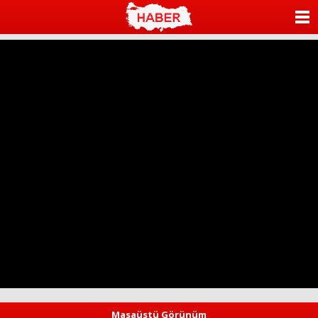
ANASAYFA
KATEGORİLER
YAZARLAR
ANKETLER
FOTO GALERİ
VİDEO GALERİ
KÜNYE
İLETİŞİM
Masaüstü Görünüm